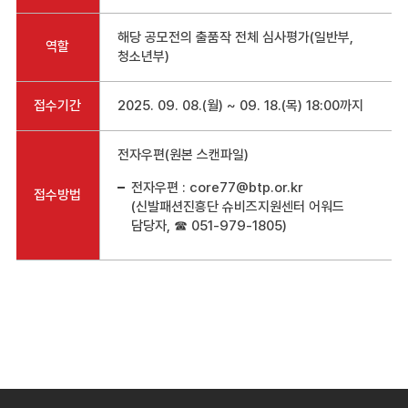
해당 공모전의 출품작 전체 심사평가(일반부,
역할
청소년부)
접수기간
2025. 09. 08.(월) ~ 09. 18.(목) 18:00까지
전자우편(원본 스캔파일)
전자우편 : core77@btp.or.kr
접수방법
(신발패션진흥단 슈비즈지원센터 어워드
담당자, ☎ 051-979-1805)