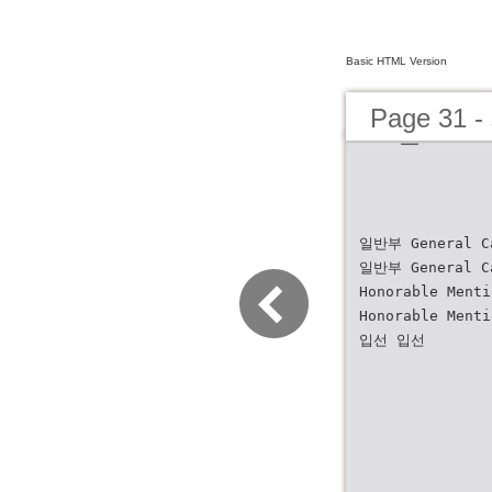
Basic HTML Version
Page 3
도록
일반부 General C
일반부 General C
Honorable Menti
Honorable Menti
입선 입선