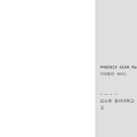
PHOENIX GEAR M
(미래의 바다）
— — — —
김소희 동의대학교 김동
교