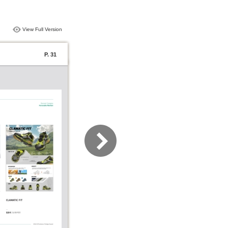
View Full Version
P. 31