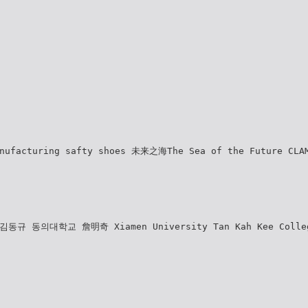
anufacturing safty shoes 未来之海The Sea of the Future CLA
규 동의대학교 詹明奇 Xiamen University Tan Kah Kee Col